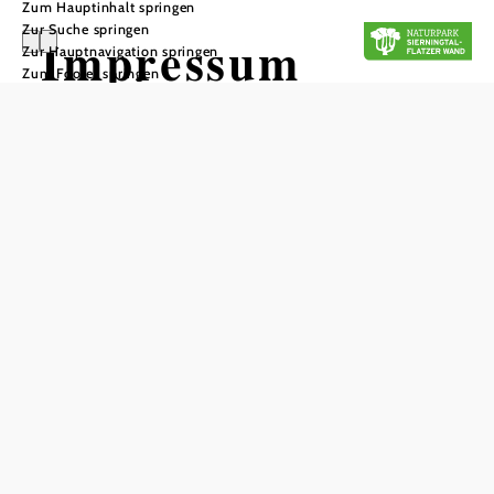
Zum Hauptinhalt springen
Zur Suche springen
Impressum
Zur Hauptnavigation springen
Zum Footer springen
Verein Naturpark
Sierningtal - Flatzer Wand
Hans Czettel-Platz 1
2630 Ternitz
ZVR: 349567262
UID: ATU59199637
+43 (0) 664 /
Telefon:
4620112
Email:
info@naturparkternitz.at