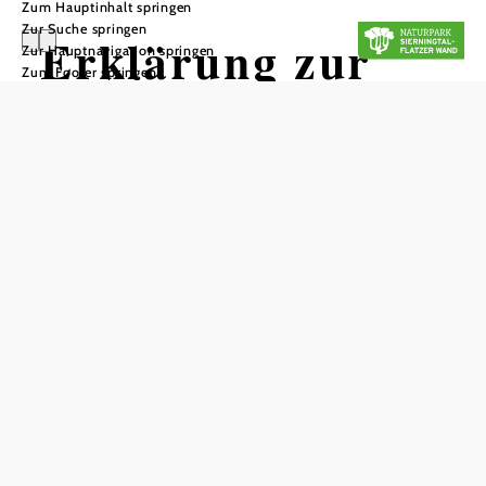
Zum Hauptinhalt springen
Zur Suche springen
Erklärung zur
Zur Hauptnavigation springen
Zum Footer springen
Barrierefreiheit
Der Verein Naturpark Sierningtal-
Flatzer Wand ist bemüht, seine
Websites barrierefrei zugänglich zu
machen.
Diese Erklärung zur Barrierefreiheit
gilt für www.
naturpark-sierningtal-
flatzerwand.at
1. Stand der Vereinbarkeit mit den
Anforderungen